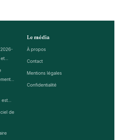
Le média
 2026-
À propos
 et…
Contact
e
Mentions légales
ement…
Confidentialité
 est…
ciel de
aire