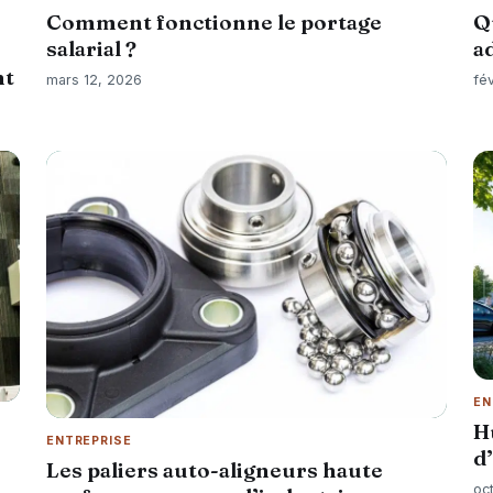
Comment fonctionne le portage
Q
salarial ?
a
nt
mars 12, 2026
fé
EN
H
ENTREPRISE
d
Les paliers auto-aligneurs haute
oc