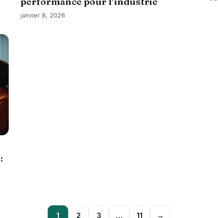
performance pour l’industrie
janvier 8, 2026
:
1
2
3
…
11
→