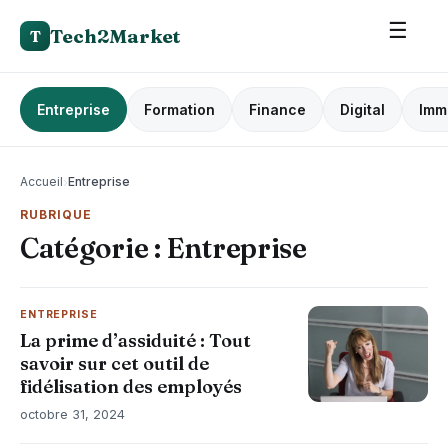
☰
Tech2Market
T
Entreprise
Formation
Finance
Digital
Imm
Accueil
›
Entreprise
RUBRIQUE
Catégorie :
Entreprise
ENTREPRISE
La prime d’assiduité : Tout
savoir sur cet outil de
fidélisation des employés
octobre 31, 2024