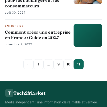
pour les boulangers et les
consommateurs
août 30, 2024
ENTREPRISE
Comment créer une entreprise
en France : Guide en 2027
novembre 2, 2022
←
1
…
9
10
11
Tech2Market
T
Média indépendant : une information claire, fiable et vérifiée.