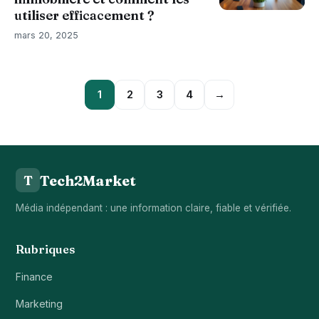
utiliser efficacement ?​
mars 20, 2025
1
2
3
4
→
Tech2Market
T
Média indépendant : une information claire, fiable et vérifiée.
Rubriques
Finance
Marketing