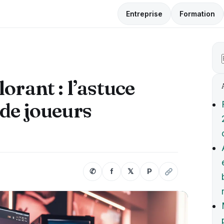
Entreprise
Formation
orant : l’astuce
de joueurs
✆
f
𝕏
P