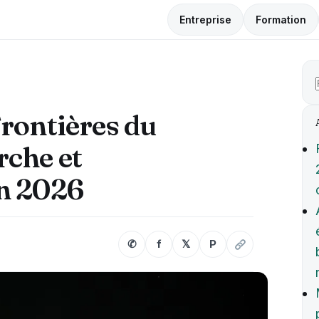
Entreprise
Formation
rontières du
rche et
n 2026
✆
f
𝕏
P