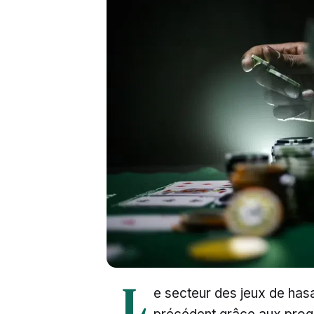
L
e secteur des jeux de has