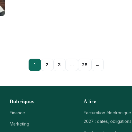
1
2
3
…
28
→
Rubriques
À lire
Finance
Facturation électronique
2027 : dates, obligations
Marketing