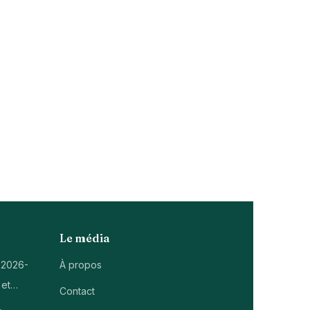
Le média
 2026-
À propos
 et…
Contact