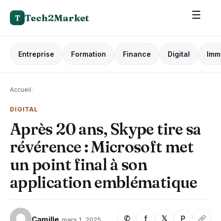
☰
Tech2Market
T
Entreprise
Formation
Finance
Digital
Imm
Accueil
›
DIGITAL
Après 20 ans, Skype tire sa
révérence : Microsoft met
un point final à son
application emblématique
✆
f
𝕏
P
Camille
mars 1, 2025