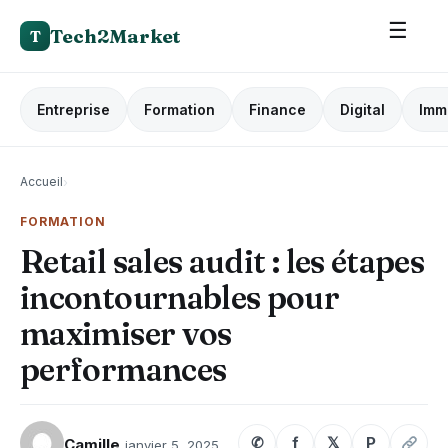
☰
Tech2Market
T
Entreprise
Formation
Finance
Digital
Imm
Accueil
›
FORMATION
Retail sales audit : les étapes
incontournables pour
maximiser vos
performances
✆
f
𝕏
P
Camille
janvier 5, 2025