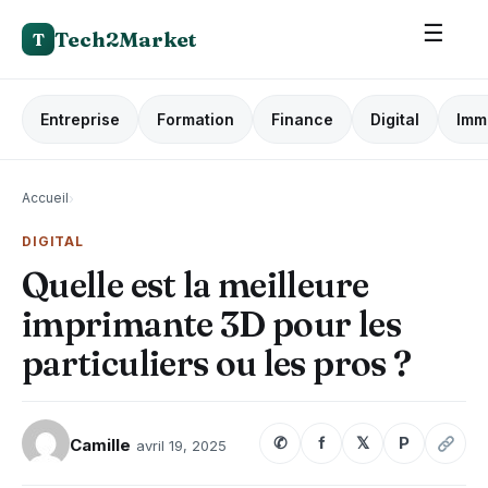
☰
Tech2Market
T
Entreprise
Formation
Finance
Digital
Imm
Accueil
›
DIGITAL
Quelle est la meilleure
imprimante 3D pour les
particuliers ou les pros ?
✆
f
𝕏
P
Camille
avril 19, 2025