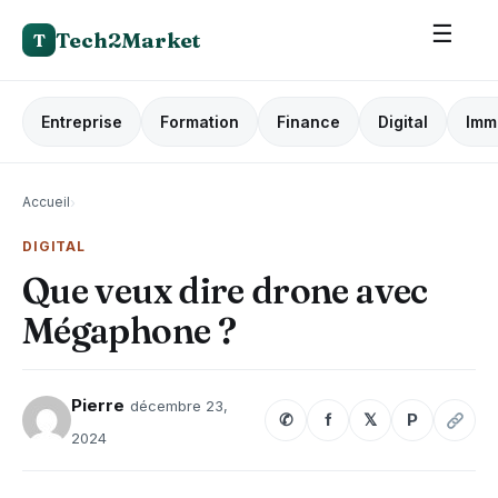
☰
Tech2Market
T
Entreprise
Formation
Finance
Digital
Imm
Accueil
›
DIGITAL
Que veux dire drone avec
Mégaphone ?
Pierre
décembre 23,
✆
f
𝕏
P
2024