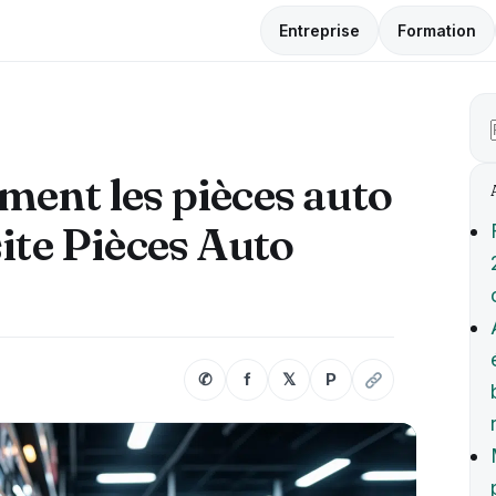
Entreprise
Formation
ment les pièces auto
site Pièces Auto
✆
f
𝕏
P