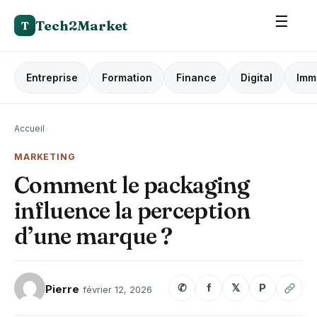
☰
Tech2Market
T
Entreprise
Formation
Finance
Digital
Imm
Accueil
›
MARKETING
Comment le packaging
influence la perception
d’une marque ?
✆
f
𝕏
P
Pierre
février 12, 2026