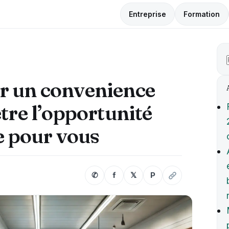
Entreprise
Formation
r un convenience
être l’opportunité
le pour vous
✆
f
𝕏
P