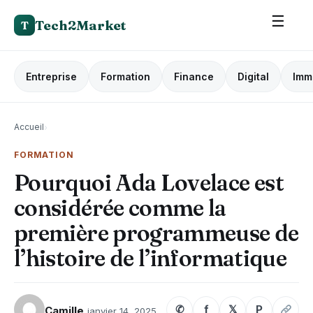
☰
Tech2Market
T
Entreprise
Formation
Finance
Digital
Imm
Accueil
›
FORMATION
Pourquoi Ada Lovelace est
considérée comme la
première programmeuse de
l’histoire de l’informatique
✆
f
𝕏
P
Camille
janvier 14, 2025