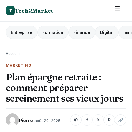
☰
Tech2Market
T
Entreprise
Formation
Finance
Digital
Imm
Accueil
›
MARKETING
Plan épargne retraite :
comment préparer
sereinement ses vieux jours
✆
f
𝕏
P
Pierre
août 29, 2025