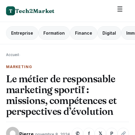
☰
Tech2Market
T
Entreprise
Formation
Finance
Digital
Imm
Accueil
›
MARKETING
Le métier de responsable
marketing sportif :
missions, compétences et
perspectives d’évolution
✆
f
𝕏
P
Pierre
novembre 8, 2024