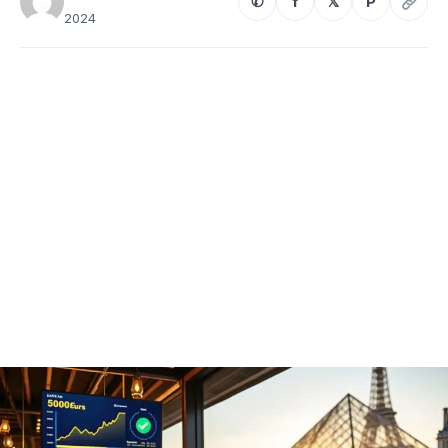
✆
f
𝕏
P
2024