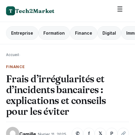
☰
Tech2Market
T
Entreprise
Formation
Finance
Digital
Imm
Accueil
›
FINANCE
Frais d’irrégularités et
d’incidents bancaires :
explications et conseils
pour les éviter
✆
f
𝕏
P
Camille
février 11, 2025