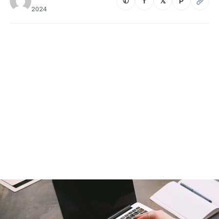
✆
f
𝕏
P
2024