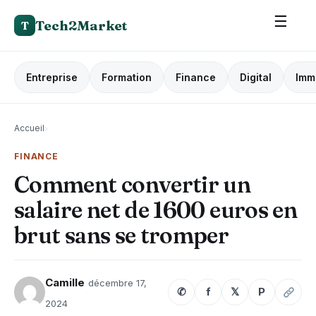
☰
Tech2Market
T
Entreprise
Formation
Finance
Digital
Imm
Accueil
›
FINANCE
Comment convertir un
salaire net de 1600 euros en
brut sans se tromper
Camille
décembre 17,
✆
f
𝕏
P
2024