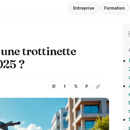
Entreprise
Formation
une trottinette
025 ?
✆
f
𝕏
P