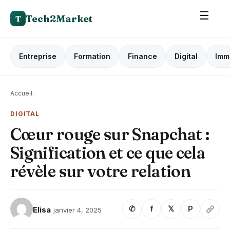
☰
Tech2Market
T
Entreprise
Formation
Finance
Digital
Imm
Accueil
›
DIGITAL
Cœur rouge sur Snapchat :
Signification et ce que cela
révèle sur votre relation
✆
f
𝕏
P
Elisa
janvier 4, 2025