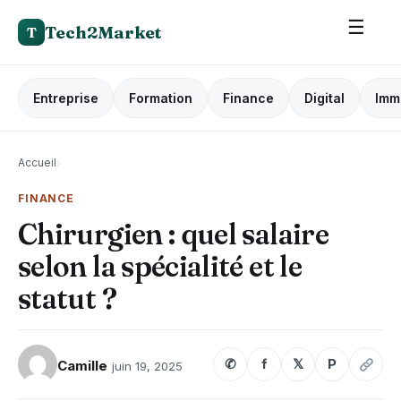
☰
Tech2Market
T
Entreprise
Formation
Finance
Digital
Imm
Accueil
›
FINANCE
Chirurgien : quel salaire
selon la spécialité et le
statut ?
✆
f
𝕏
P
Camille
juin 19, 2025