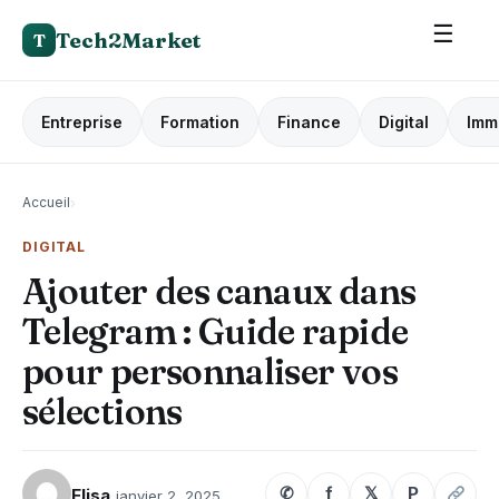
☰
Tech2Market
T
Entreprise
Formation
Finance
Digital
Imm
Accueil
›
DIGITAL
Ajouter des canaux dans
Telegram : Guide rapide
pour personnaliser vos
sélections
✆
f
𝕏
P
Elisa
janvier 2, 2025