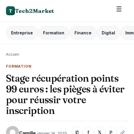
☰
Tech2Market
T
Entreprise
Formation
Finance
Digital
Imm
Accueil
›
FORMATION
Stage récupération points
99 euros : les pièges à éviter
pour réussir votre
inscription
✆
f
𝕏
P
Camille
janvier 14, 2025