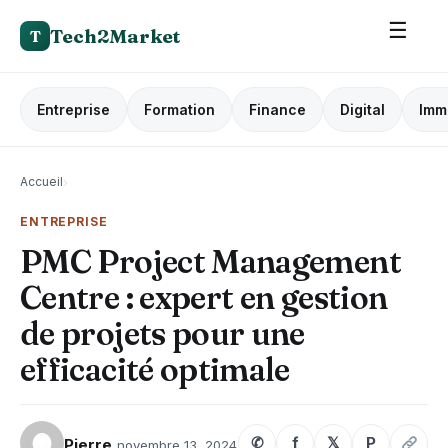
☰
Tech2Market
T
Entreprise
Formation
Finance
Digital
Imm
Accueil
›
ENTREPRISE
PMC Project Management
Centre : expert en gestion
de projets pour une
efficacité optimale
✆
f
𝕏
P
Pierre
novembre 13, 2024