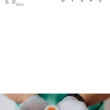
✆
f
𝕏
P
2024