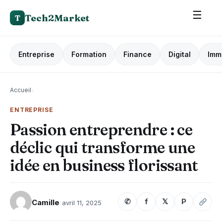
☰
Tech2Market
T
Entreprise
Formation
Finance
Digital
Imm
Accueil
›
ENTREPRISE
Passion entreprendre : ce
déclic qui transforme une
idée en business florissant
✆
f
𝕏
P
Camille
avril 11, 2025