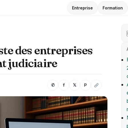
Entreprise
Formation
ste des entreprises
 judiciaire
✆
f
𝕏
P