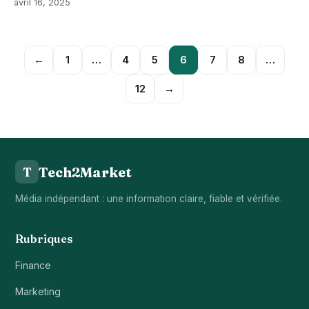
avril 16, 2025
←
1
…
4
5
6
7
8
…
12
→
Tech2Market
T
Média indépendant : une information claire, fiable et vérifiée.
Rubriques
Finance
Marketing