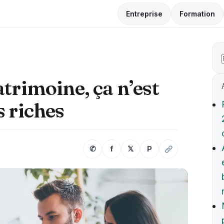
Entreprise
Formation
atrimoine, ça n’est
s riches
✆
f
𝕏
P