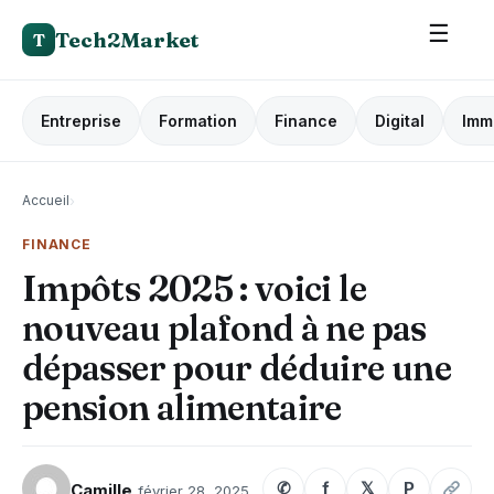
☰
Tech2Market
T
Entreprise
Formation
Finance
Digital
Imm
Accueil
›
FINANCE
Impôts 2025 : voici le
nouveau plafond à ne pas
dépasser pour déduire une
pension alimentaire
✆
f
𝕏
P
Camille
février 28, 2025