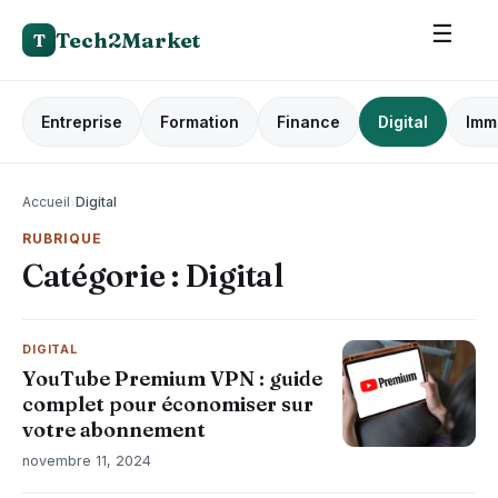
☰
Tech2Market
T
Entreprise
Formation
Finance
Digital
Imm
Accueil
›
Digital
RUBRIQUE
Catégorie :
Digital
DIGITAL
YouTube Premium VPN : guide
complet pour économiser sur
votre abonnement
novembre 11, 2024