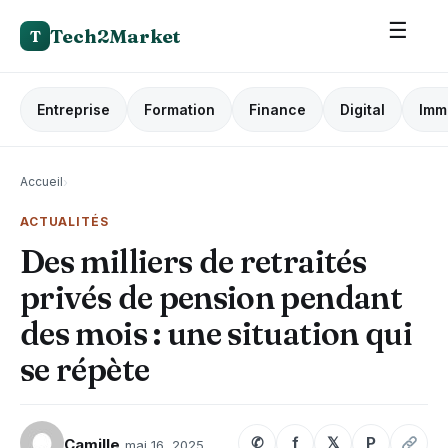
☰
Tech2Market
T
Entreprise
Formation
Finance
Digital
Imm
Accueil
›
ACTUALITÉS
Des milliers de retraités
privés de pension pendant
des mois : une situation qui
se répète
✆
f
𝕏
P
Camille
mai 16, 2025