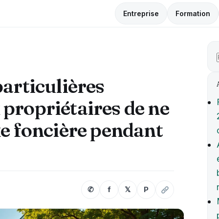
Entreprise
Formation
particulières
propriétaires de ne
xe foncière pendant
✆
f
𝕏
P