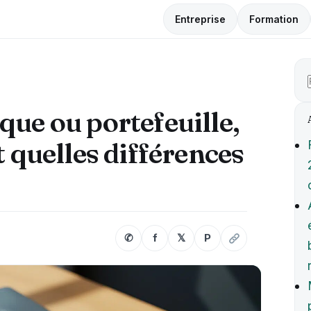
Entreprise
Formation
que ou portefeuille,
t quelles différences
✆
f
𝕏
P