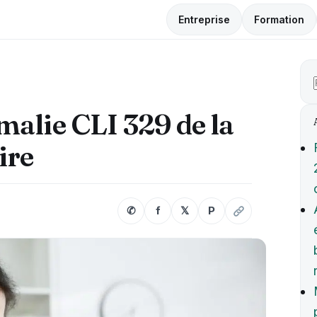
Entreprise
Formation
alie CLI 329 de la
ire
✆
f
𝕏
P