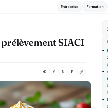
Entreprise
Formation
n prélèvement SIACI
✆
f
𝕏
P