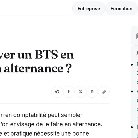
Entreprise
Formation
er un BTS en
 alternance ?
✆
f
𝕏
P
on en comptabilité peut sembler
 l’on envisage de le faire en alternance.
ie et pratique nécessite une bonne