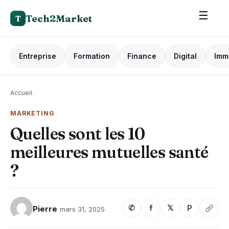
☰
Tech2Market
T
Entreprise
Formation
Finance
Digital
Imm
Accueil
›
MARKETING
Quelles sont les 10
meilleures mutuelles santé
?
✆
f
𝕏
P
Pierre
mars 31, 2025