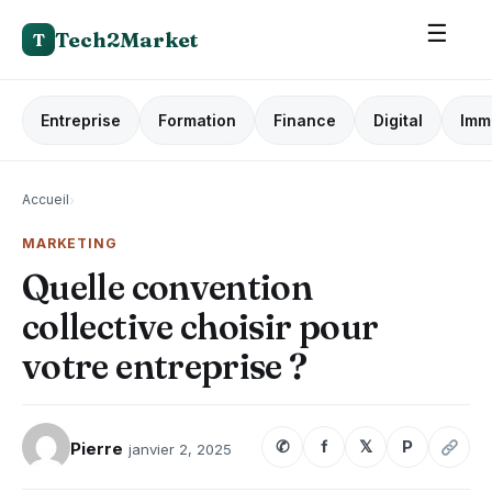
☰
Tech2Market
T
Entreprise
Formation
Finance
Digital
Imm
Accueil
›
MARKETING
Quelle convention
collective choisir pour
votre entreprise ?
✆
f
𝕏
P
Pierre
janvier 2, 2025