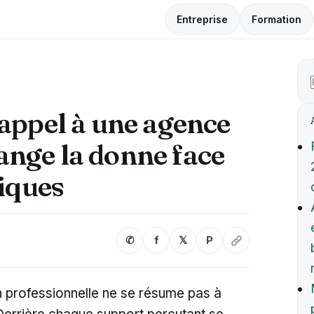
Entreprise
Formation
appel à une agence
nge la donne face
siques
✆
f
𝕏
P
n professionnelle ne se résume pas à