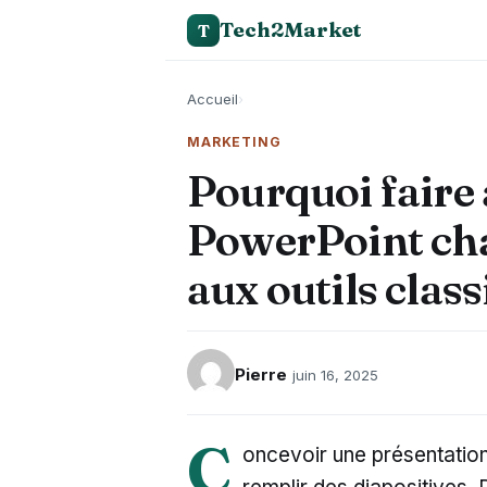
Tech2Market
T
Accueil
›
MARKETING
Pourquoi faire 
PowerPoint cha
aux outils clas
Pierre
juin 16, 2025
C
oncevoir une présentatio