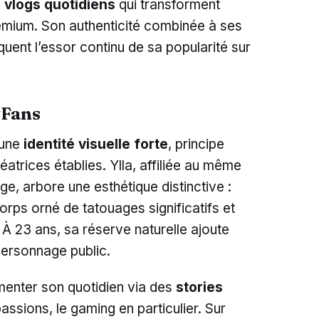
s
vlogs quotidiens
qui transforment
remium. Son authenticité combinée à ses
quent l’essor continu de sa popularité sur
yFans
 une
identité visuelle forte
, principe
éatrices établies. Ylla, affiliée au même
ge, arbore une esthétique distinctive :
ps orné de tatouages significatifs et
 À 23 ans, sa réserve naturelle ajoute
personnage public.
enter son quotidien via des
stories
ssions, le gaming en particulier. Sur