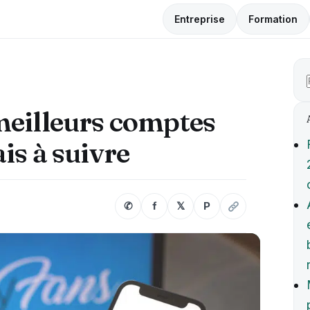
Entreprise
Formation
meilleurs comptes
is à suivre
✆
f
𝕏
P