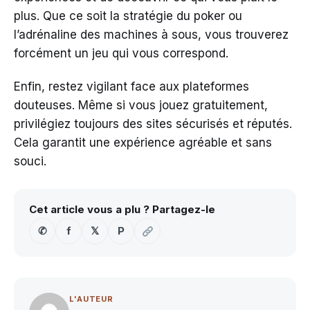
plus. Que ce soit la stratégie du poker ou
l’adrénaline des machines à sous, vous trouverez
forcément un jeu qui vous correspond.
Enfin, restez vigilant face aux plateformes
douteuses. Même si vous jouez gratuitement,
privilégiez toujours des sites sécurisés et réputés.
Cela garantit une expérience agréable et sans
souci.
Cet article vous a plu ? Partagez-le
✆
f
𝕏
P
L'AUTEUR