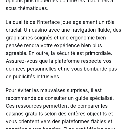
options plus modernes comme les machines à
sous thématiques.
La qualité de l’interface joue également un rôle
crucial. Un casino avec une navigation fluide, des
graphismes soignés et une ergonomie bien
pensée rendra votre expérience bien plus
agréable. En outre, la sécurité est primordiale.
Assurez-vous que la plateforme respecte vos
données personnelles et ne vous bombarde pas
de publicités intrusives.
Pour éviter les mauvaises surprises, il est
recommandé de consulter un guide spécialisé.
Ces ressources permettent de comparer les
casinos gratuits selon des critères objectifs et
vous orientent vers des plateformes fiables et