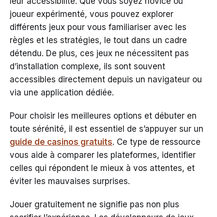
leur accessibilité. Que vous soyez novice ou
joueur expérimenté, vous pouvez explorer
différents jeux pour vous familiariser avec les
règles et les stratégies, le tout dans un cadre
détendu. De plus, ces jeux ne nécessitent pas
d’installation complexe, ils sont souvent
accessibles directement depuis un navigateur ou
via une application dédiée.
Pour choisir les meilleures options et débuter en
toute sérénité, il est essentiel de s’appuyer sur un
guide de casinos gratuits
. Ce type de ressource
vous aide à comparer les plateformes, identifier
celles qui répondent le mieux à vos attentes, et
éviter les mauvaises surprises.
Jouer gratuitement ne signifie pas non plus