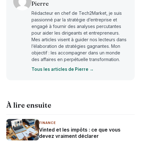
Pierre
Rédacteur en chef de Tech2Market, je suis
passionné par la stratégie d’entreprise et
engagé à fournir des analyses percutantes
pour aider les dirigeants et entrepreneurs.
Mes articles visent à guider nos lecteurs dans
l’élaboration de stratégies gagnantes. Mon
objectif : les accompagner dans un monde
des affaires en perpétuelle transformation.
Tous les articles de Pierre →
À lire ensuite
FINANCE
Vinted et les impôts : ce que vous
devez vraiment déclarer