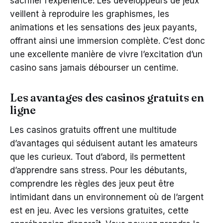
sacrifier l’expérience. Les développeurs de jeux
veillent à reproduire les graphismes, les
animations et les sensations des jeux payants,
offrant ainsi une immersion complète. C’est donc
une excellente manière de vivre l’excitation d’un
casino sans jamais débourser un centime.
Les avantages des casinos gratuits en
ligne
Les casinos gratuits offrent une multitude
d’avantages qui séduisent autant les amateurs
que les curieux. Tout d’abord, ils permettent
d’apprendre sans stress. Pour les débutants,
comprendre les règles des jeux peut être
intimidant dans un environnement où de l’argent
est en jeu. Avec les versions gratuites, cette