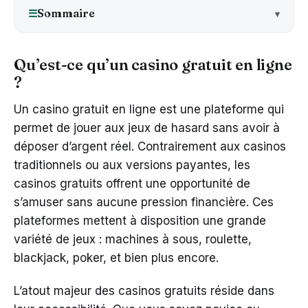
Sommaire
☰
Qu’est-ce qu’un casino gratuit en ligne
?
Un casino gratuit en ligne est une plateforme qui
permet de jouer aux jeux de hasard sans avoir à
déposer d’argent réel. Contrairement aux casinos
traditionnels ou aux versions payantes, les
casinos gratuits offrent une opportunité de
s’amuser sans aucune pression financière. Ces
plateformes mettent à disposition une grande
variété de jeux : machines à sous, roulette,
blackjack, poker, et bien plus encore.
L’atout majeur des casinos gratuits réside dans