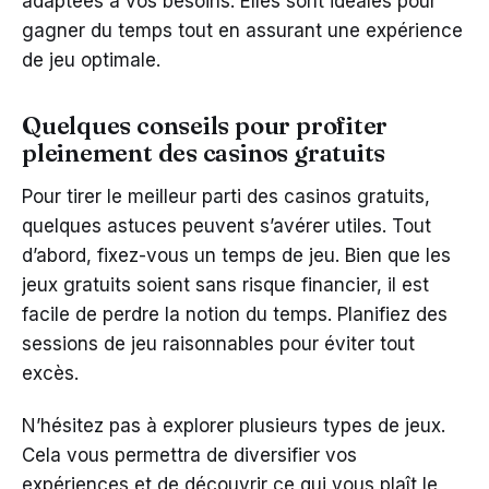
adaptées à vos besoins. Elles sont idéales pour
gagner du temps tout en assurant une expérience
de jeu optimale.
Quelques conseils pour profiter
pleinement des casinos gratuits
Pour tirer le meilleur parti des casinos gratuits,
quelques astuces peuvent s’avérer utiles. Tout
d’abord, fixez-vous un temps de jeu. Bien que les
jeux gratuits soient sans risque financier, il est
facile de perdre la notion du temps. Planifiez des
sessions de jeu raisonnables pour éviter tout
excès.
N’hésitez pas à explorer plusieurs types de jeux.
Cela vous permettra de diversifier vos
expériences et de découvrir ce qui vous plaît le