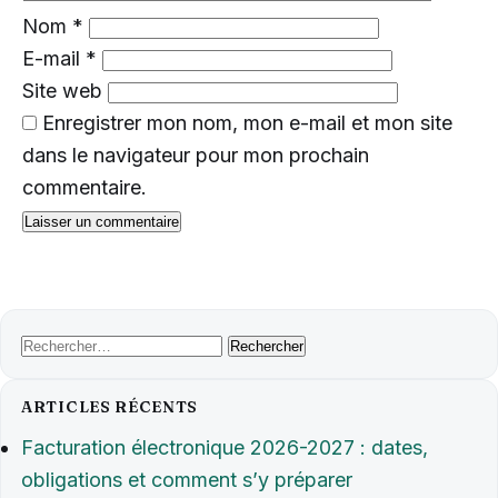
Nom
*
E-mail
*
Site web
Enregistrer mon nom, mon e-mail et mon site
dans le navigateur pour mon prochain
commentaire.
Rechercher :
ARTICLES RÉCENTS
Facturation électronique 2026-2027 : dates,
obligations et comment s’y préparer