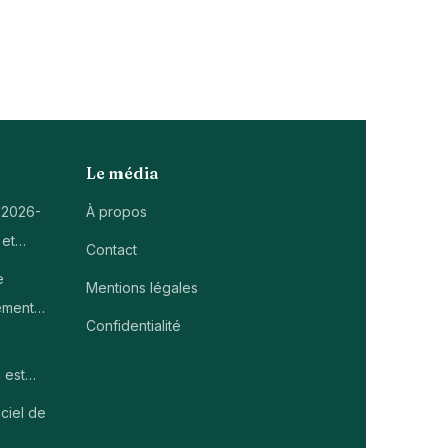
Le média
 2026-
À propos
 et…
Contact
e
Mentions légales
ement…
Confidentialité
 est…
ciel de