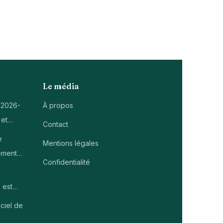
Le média
 2026-
À propos
 et…
Contact
e
Mentions légales
ement…
Confidentialité
 est…
ciel de